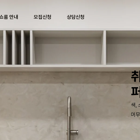
쇼룸 안내
모집신청
상담신청
색,
머무